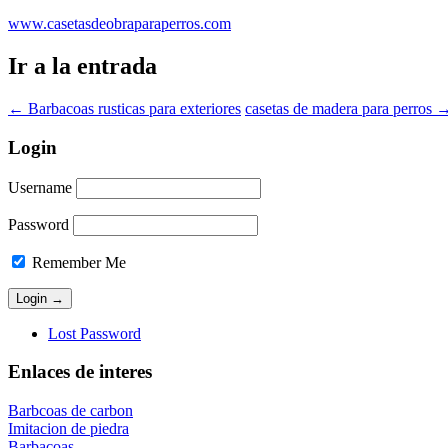
www.casetasdeobraparaperros.com
Ir a la entrada
←
Barbacoas rusticas para exteriores
casetas de madera para perros
Login
Username
Password
Remember Me
Lost Password
Enlaces de interes
Barbcoas de carbon
Imitacion de piedra
Barbacoas