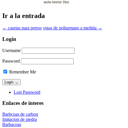
Ir a la entrada
←
casetas para perros
vigas de poliuretano a medida
→
Login
Username
Password
Remember Me
Lost Password
Enlaces de interes
Barbcoas de carbon
Imitacion de piedra
Barbacoas